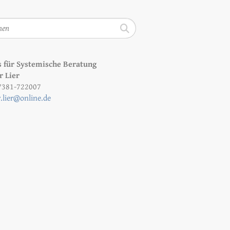
n
s für Systemische Beratung
r Lier
07381-722007
.lier@online.de