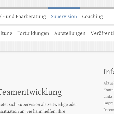
el- und Paarberatung
Supervision
Coaching
eitung
Fortbildungen
Aufstellungen
Veröffent
Inf
Aktuel
 Teamentwicklung
Konta
Links
Impre
etet sich Supervision als zeitweilige oder
Daten
situation an. Sie kann helfen, Ihre